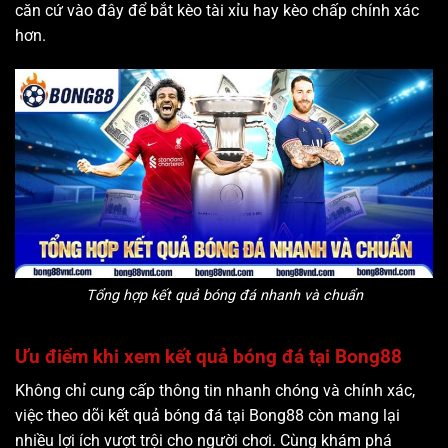
căn cứ vào đây để bắt kèo tài xỉu hay kèo chấp chính xác
hơn.
Tổng hợp kết quả bóng đá nhanh và chuẩn
Ưu điểm khi xem kết quả bóng đá tại Bong88
Không
chỉ
cung
cấp
thông
tin
nhanh
chóng
và
chính
xác,
việc
theo
dõi
kết
quả
bóng
đá
tại
Bong88
còn
mang
lại
nhiều
lợi
ích
vượt
trội
cho
người
chơi.
Cùng
khám
phá