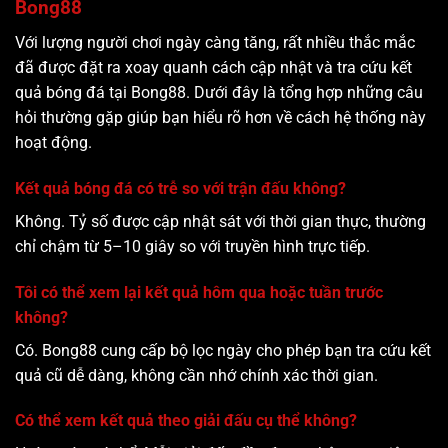
Bong88
Với
lượng
người
chơi
ngày
càng
tăng,
rất
nhiều
thắc
mắc
đã
được
đặt
ra
xoay
quanh
cách
cập
nhật
và
tra
cứu
kết
quả
bóng
đá
tại
Bong88.
Dưới
đây
là
tổng
hợp
những
câu
hỏi
thường
gặp
giúp
bạn
hiểu
rõ
hơn
về
cách
hệ
thống
này
hoạt
động.
Kết quả bóng đá có trễ so với trận đấu không?
Không. Tỷ số được cập nhật sát với thời gian thực, thường
chỉ chậm từ 5–10 giây so với truyền hình trực tiếp.
Tôi có thể xem lại kết quả hôm qua hoặc tuần trước
không?
Có. Bong88 cung cấp bộ lọc ngày cho phép bạn tra cứu kết
quả cũ dễ dàng, không cần nhớ chính xác thời gian.
Có thể xem kết quả theo giải đấu cụ thể không?