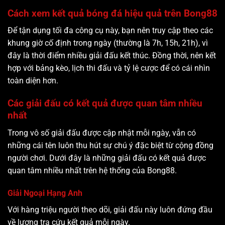
Cách xem kết quả bóng đá hiệu quả trên Bong88
Để tận dụng tối đa công cụ này, bạn nên truy cập theo các
khung giờ cố định trong ngày (thường là 7h, 15h, 21h), vì
đây là thời điểm nhiều giải đấu kết thúc. Đồng thời, nên kết
hợp với bảng kèo, lịch thi đấu và tỷ lệ cược để có cái nhìn
toàn diện hơn.
Các giải đấu có kết quả được quan tâm nhiều
nhất
Trong
vô
số
giải
đấu
được
cập
nhật
mỗi
ngày,
vẫn
có
những
cái
tên
luôn
thu
hút
sự
chú
ý
đặc
biệt
từ
cộng
đồng
người
chơi.
Dưới
đây
là
những
giải
đấu
có
kết
quả
được
quan
tâm
nhiều
nhất
trên
hệ
thống
của
Bong88.
Giải Ngoại Hạng Anh
Với hàng triệu người theo dõi, giải đấu này luôn đứng đầu
về lượng tra cứu kết quả mỗi ngày.